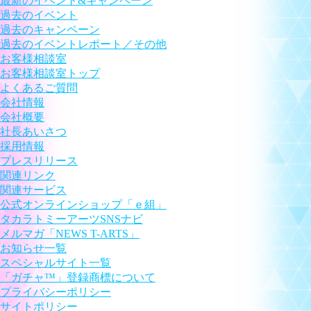
最新のイベント&キャンペーン
過去のイベント
過去のキャンペーン
過去のイベントレポート／その他
お客様相談室
お客様相談室トップ
よくあるご質問
会社情報
会社概要
社長あいさつ
採用情報
プレスリリース
関連リンク
関連サービス
公式オンラインショップ「ｅ組」
タカラトミーアーツSNSナビ
メルマガ「NEWS T-ARTS」
お知らせ一覧
スペシャルサイト一覧
「ガチャ™」登録商標について
プライバシーポリシー
サイトポリシー