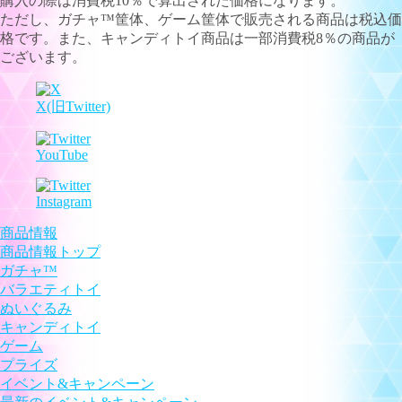
購入の際は消費税10％で算出された価格になります。
ただし、ガチャ™筐体、ゲーム筐体で販売される商品は税込価
格です。また、キャンディトイ商品は一部消費税8％の商品が
ございます。
X(旧Twitter)
YouTube
Instagram
商品情報
商品情報トップ
ガチャ™
バラエティトイ
ぬいぐるみ
キャンディトイ
ゲーム
プライズ
イベント&キャンペーン