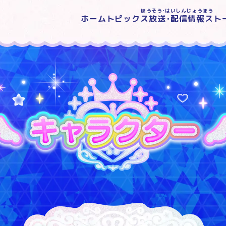
ほうそう･はいしんじょうほう
ホーム
トピックス
放送･配信情報
スト