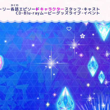
かくわ
ーリー
各話
エピソード
キャラクター
スタッフ･キャスト
CD･Blu-ray
ムービー
グッズ
ライブ･イベント