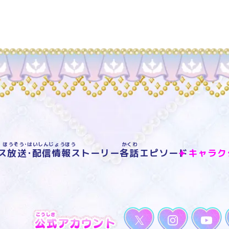
ほうそう･はいしんじょうほう
かくわ
ス
放送･配信情報
ストーリー
各話
エピソード
キャラク