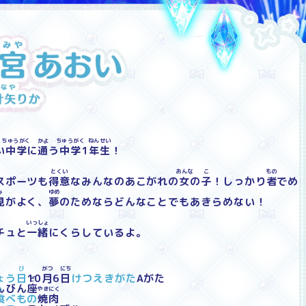
ちゅうがく
かよ
ちゅうがく
ねんせい
い
中学
に
通
う
中学
1
年生
！
とくい
おんな
こ
もの
スポーツも
得意
なみんなのあこがれの
女
の
子
！しっかり
者
でめ
み
ゆめ
見
がよく、
夢
のためならどんなことでもあきらめない！
いっしょ
チュと
一緒
にくらしているよ。
び
がつ
にち
ょう
日
10
月
6
日
けつえきがた
Aがた
ざ
んびん
座
た
やきにく
食
べもの
焼肉