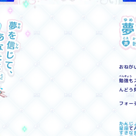
おねが
べんきょう
勉強
も
んどう
フォー
たんじ
せいざ
星座
て
すきな